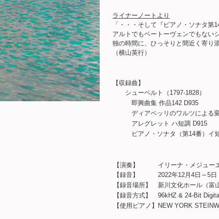
ライナーノートより
「・・・そして『ピアノ・ソナタ第14
アルトでもベートーヴェンでもないシ
独の時間に、ひっそりと間近く寄り添
（横山英行）
【収録曲】
シューベルト（1797-1828）
即興曲集 作品142 D935
ディアベッリのワルツによる変奏曲
アレグレット ハ短調 D915
ピアノ・ソナタ（第14番）イ短調 D7
【演奏】 イリーナ・メジュー
【録音】 2022年12月4日～5日
【録音場所】 新川文化ホール（富山
【録音方式】 96kHZ & 24-Bit Digital 
【使用ピアノ】NEW YORK STEINWAY CD1