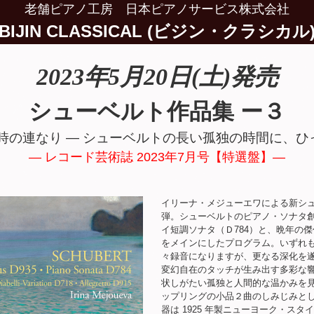
老舗ピアノ工房 日本ピアノサービス株式会社
BIJIN CLASSICAL (ビジン・クラシカル
2023年5月20日(土)発売
シューベルト作品集 ー３
時の連なり ― シューベルトの長い孤独の時間に、
― レコード芸術誌 2023年7月号【特選盤】―
イリーナ・メジューエワによる新シュ
弾。シューベルトのピアノ・ソナタ創
イ短調ソナタ（Ｄ784）と、晩年の傑作「
をメインにしたプログラム。いずれも
々録音になりますが、更なる深化を遂
変幻自在のタッチが生み出す多彩な響
状しがたい孤独と人間的な温かみを見
ップリングの小品２曲のしみじみとし
器は 1925 年製ニューヨーク・スタイ