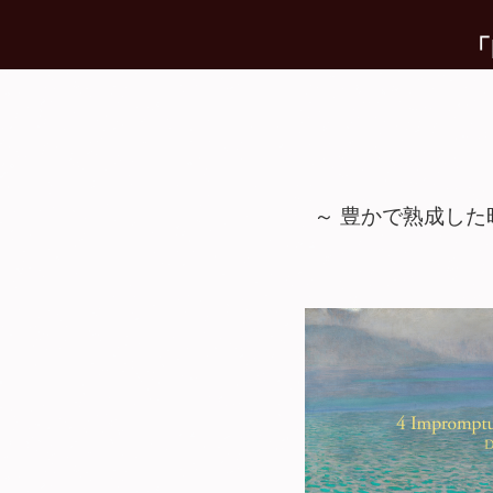
「
～ 豊かで熟成した