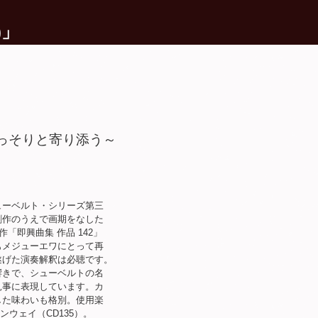
)」
ひっそりと寄り添う～
ーベルト・シリーズ第三
作のうえで画期をなした
即興曲集 作品 142」
メジューエワにとって再
げた演奏解釈は必聴です。
きで、シューベルトの名
事に表現しています。カ
た味わいも格別。使用楽
ンウェイ（CD135）。