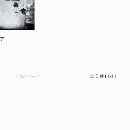
ア
1
全
件 [ 1-1 ]
< 前のページ