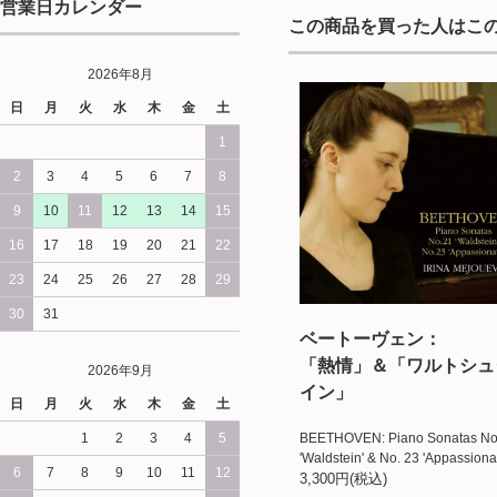
営業日カレンダー
この商品を買った人はこ
2026年8月
日
月
火
水
木
金
土
1
2
3
4
5
6
7
8
9
10
11
12
13
14
15
16
17
18
19
20
21
22
23
24
25
26
27
28
29
30
31
ベートーヴェン：
「熱情」＆「ワルトシュ
2026年9月
イン」
日
月
火
水
木
金
土
1
2
3
4
5
BEETHOVEN: Piano Sonatas No
'Waldstein' & No. 23 'Appassiona
6
7
8
9
10
11
12
3,300円(税込)