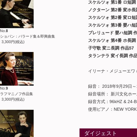
スケルツォ 第1番 ロ短調 
ノクターン 第2番 変ホ長調
スケルツォ 第2番 変ロ短調
スケルツォ 第3番 嬰ハ短調
No.
8
プレリュード 嬰ハ短調 作
ショパン：バラード集＆即興曲集
スケルツォ 第4番 ホ長調 
3,300円(税込)
子守歌 変ニ長調 作品57
タランテラ 変イ長調 作品
イリーナ・メジューエワ (
録音： 2018年9月29日～
No.
9
録音場所： 新川文化ホー
ラフマニノフ作品集
3,300円(税込)
録音方式：96kHZ & 24-Bit Di
使用ピアノ：NEW YORK STEIN
ダイジェスト