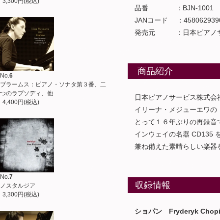
3,300円(税込)
品番 ：BJN-1001
JANコード ：4580629390
発売元 ：日本ピアノサ
商品紹介
No.
6
ブラームス：ピアノ・ソナタ第３番、二
つのラプソディ、他
日本ピアノサービス株式会社より
4,400円(税込)
イリーナ・メジューエワの「
とって１６年ぶりの再録音で
インウェイの名器 CD135
兼ね備えた素晴らしい楽器を
No.
7
収録情報
ノスタルジア
3,300円(税込)
ショパン Fryderyk Chopin