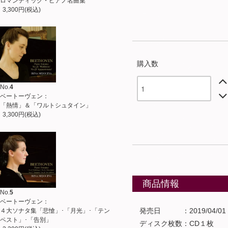
ロマンティック・ピアノ名曲集
3,300円(税込)
購入数
No.
4
ベートーヴェン：
「熱情」＆「ワルトシュタイン」
3,300円(税込)
商品情報
No.
5
ベートーヴェン：
発売日 ：2019/04/01
４大ソナタ集「悲愴」･「月光」･「テン
ペスト」･「告別」
ディスク枚数：CD１枚