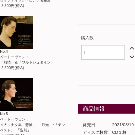
ロマンティック・ピアノ名曲集
3,300円(税込)
購入数
No.
4
ベートーヴェン：
「熱情」＆「ワルトシュタイン」
3,300円(税込)
商品情報
No.
5
ベートーヴェン：
発売日 ：2021/03/19
４大ソナタ集「悲愴」･「月光」･「テン
ペスト」･「告別」
ディスク枚数：CD１枚