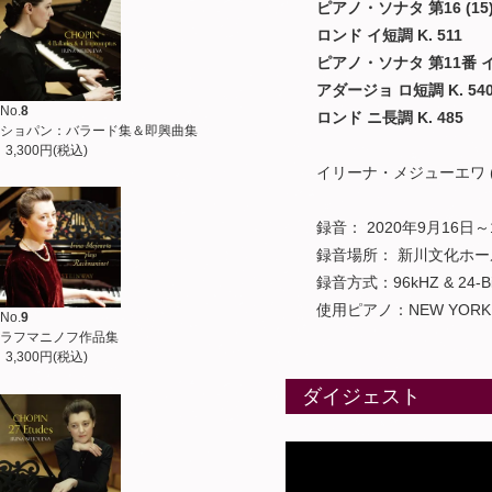
ピアノ・ソナタ 第16 (15)番
ロンド イ短調 K. 511
ピアノ・ソナタ 第11番 イ長調 
アダージョ ロ短調 K. 54
No.
8
ロンド ニ長調 K. 485
ショパン：バラード集＆即興曲集
3,300円(税込)
イリーナ・メジューエワ (
録音： 2020年9月16日～
録音場所： 新川文化ホー
録音方式：96kHZ & 24-Bit Di
使用ピアノ：NEW YORK STEIN
No.
9
ラフマニノフ作品集
3,300円(税込)
ダイジェスト