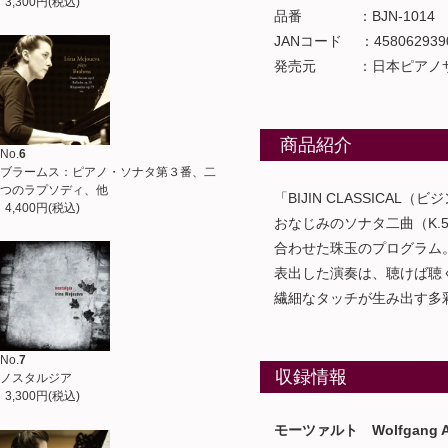
3,300円(税込)
品番 ：BJN-1014
JANコード ：4580629390
発売元 ：日本ピアノサ
商品紹介
No.
6
ブラームス：ピアノ・ソナタ第３番、二
つのラプソディ、他
「BIJIN CLASSIC
4,400円(税込)
おなじみのソナタ二曲（K.545 
合わせた珠玉のプログラム。
表出した演奏は、聴けば聴く
繊細なタッチが生み出す多彩
No.
7
収録情報
ノスタルジア
3,300円(税込)
モーツァルト Wolfgang Ama