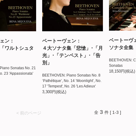
ベートーヴ
ェン：
ベートーヴェン：
ソナタ全集
「ワルトシュタ
４大ソナタ集「悲愴」･「月
光」･「テンペスト」･「告
BEETHOVEN: Co
別」
Sonatas
iano Sonatas No. 21
18,150円(税込)
No. 23 'Appassionata'
BEETHOVEN: Piano Sonatas No. 8
‘Pathétique’, No. 14 ‘Moonlight’, No.
17 'Tempest', No. 26 'Les Adieux'
3,300円(税込)
3
全
件 [ 1-3 ]
< 前のページ