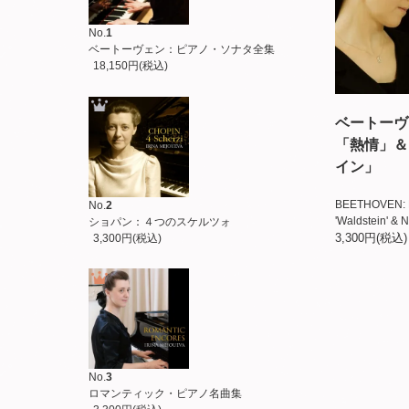
No.
1
ベートーヴェン：ピアノ・ソナタ全集
18,150円(税込)
ベートーヴ
「熱情」＆
イン」
BEETHOVEN: P
No.
2
'Waldstein' & 
ショパン：４つのスケルツォ
3,300円(税込)
3,300円(税込)
No.
3
ロマンティック・ピアノ名曲集