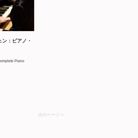
ェン：ピアノ・
mplete Piano
次のページ >