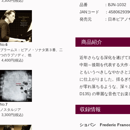
3,300円(税込)
品番 ：BJN-1032
JANコード ：4580629390
発売元 ：日本ピアノサ
商品紹介
No.
6
ブラームス：ピアノ・ソナタ第３番、二
つのラプソディ、他
近年さらなる深化を遂げて進
4,400円(税込)
中期～後期を代表する大作 
ともいうべきしなやかさと力
に仕上がりました。揺るぎな
が零れ落ちるような、深々とし
D135) の華麗な音色でお
No.
7
収録情報
ノスタルジア
3,300円(税込)
ショパン Frederic Francoi