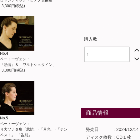
ロマンティック・ピアノ名曲集
3,300円(税込)
購入数
No.
4
ベートーヴェン：
「熱情」＆「ワルトシュタイン」
3,300円(税込)
商品情報
No.
5
ベートーヴェン：
発売日 ：2024/12/14
４大ソナタ集「悲愴」･「月光」･「テン
ペスト」･「告別」
ディスク枚数：CD１枚