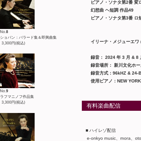
ピアノ・ソナタ第2番 変ロ
幻想曲 ヘ短調 作品49
ピアノ・ソナタ第3番 ロ短
No.
8
ショパン：バラード集＆即興曲集
イリーナ・メジューエワ (
3,300円(税込)
録音： 2024 年 3 月 & 8
録音場所： 新川文化ホー
録音方式：96kHZ & 24-Bit D
使用ピアノ：NEW YORK STEIN
No.
9
ラフマニノフ作品集
3,300円(税込)
有料楽曲配信
■ ハイレゾ配信
e-onkyo music、mora、ot